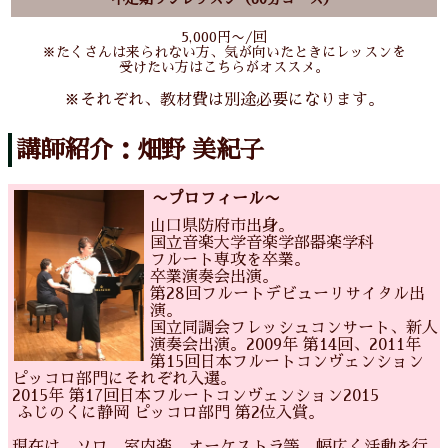
5,000円〜/回
※たくさんは来られない方、気が向いたときにレッスンを
受けたい方はこちらがオススメ。
※それぞれ、教材費は別途必要になります。
講師紹介：畑野 美紀子
〜プロフィール〜
山口県防府市出身。
国立音楽大学音楽学部器楽学科
フルート専攻を卒業。
卒業演奏会出演。
第28回フルートデビューリサイタル出
演。
国立同調会フレッシュコンサート、新人
演奏会出演。2009年 第14回、2011年
第15回日本フルートコンヴェンション
ピッコロ部門にそれぞれ入選。
2015年 第17回日本フルートコンヴェンション2015
ふじのくに静岡 ピッコロ部門 第2位入賞。
現在は、ソロ、室内楽、オーケストラ等、幅広く活動を行